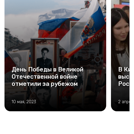
День Победы в Великой
В Ки
Отечественной войне
выст
отметили за рубежом
Росс
10 мая, 2023
2 апрел