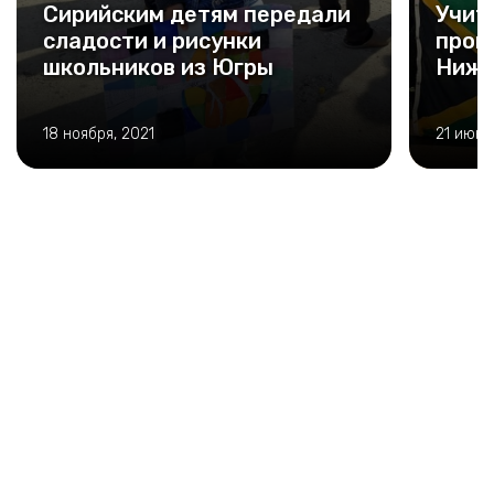
Сирийским детям передали
Учит
сладости и рисунки
пров
школьников из Югры
Нижн
18 ноября, 2021
21 июня