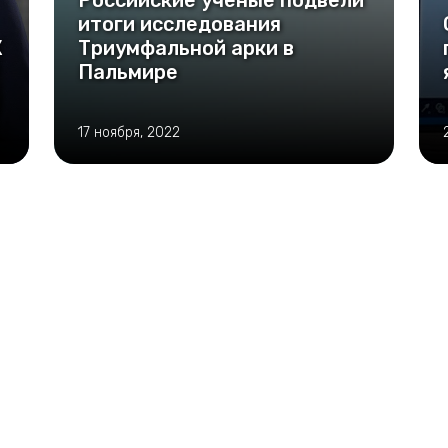
Российские ученые подвели
итоги исследования
К
Триумфальной арки в
Пальмире
ы
17 ноября, 2022