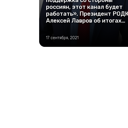
поддержка со стороны
россиян, этот канал будет
работать». Президент РОД
Алексей Лавров об итогах
первого этапа акции по
сбору средств в пользу Куб
17 сентября, 2021