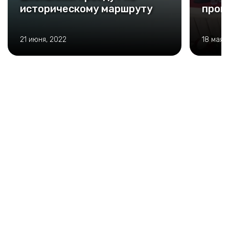
историческому маршруту
прош
21 июня, 2022
18 мая,