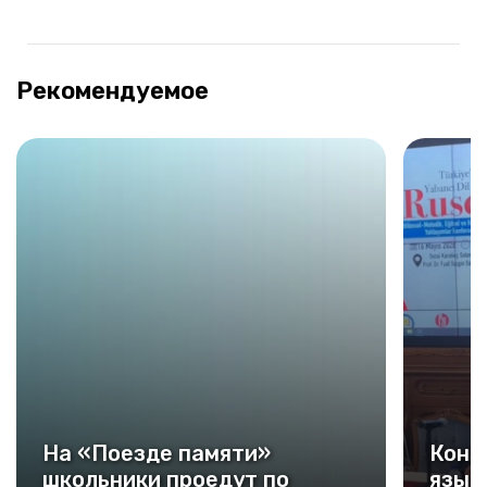
Рекомендуемое
На «Поезде памяти»
Конф
школьники проедут по
язык