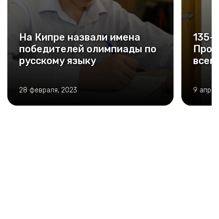
На Кипре назвали имена
135-
победителей олимпиады по
Прок
русскому языку
всем
28 февраля, 2023
9 апрел