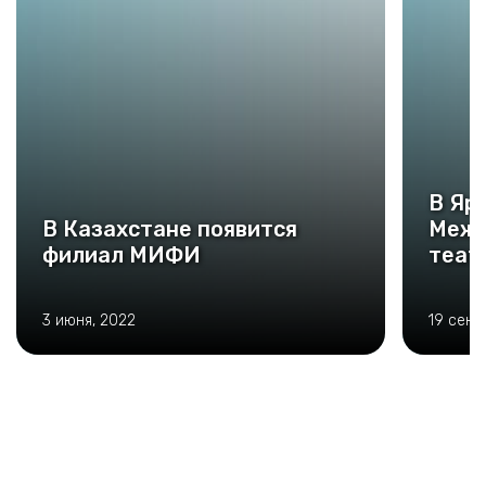
В Яр
В Казахстане появится
Межд
филиал МИФИ
теат
3 июня, 2022
19 сент