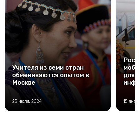
Росс
Учителя из семи стран
моби
обмениваются опытом в
для 
Москве
инфе
25 июля, 2024
15 янва