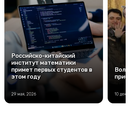
Российско-китайский
институт математики
примет первых студентов в
Воло
этом году
приб
29 мая, 2026
10 дека