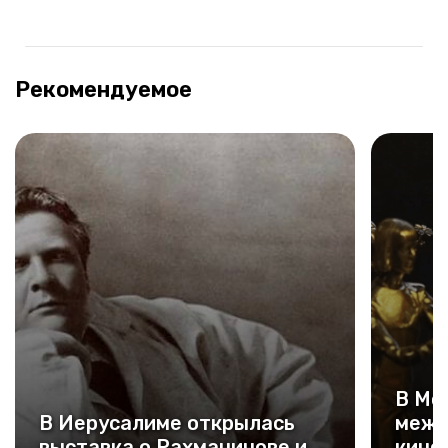
Рекомендуемое
В Мо
В Иерусалиме открылась
межд
выставка о Рахманинове и
кино