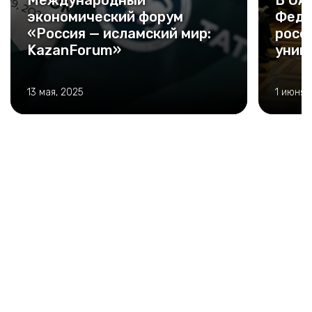
Международный
В ОА
экономический форум
Феде
«Россия — исламский мир:
росс
KazanForum»
унив
13 мая, 2025
1 июня,