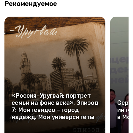
Рекомендуемое
«Россия–Уругвай: портрет
семьи на фоне века». Эпизод
Серб
7: Монтевидео – город
инте
надежд. Мои университеты
в Мо