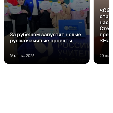
«Сбл
стра
нас»
Стеф
За рубежом запустят новые
пред
русскоязычные проекты
«Нар
(Сер
16 марта, 2026
20 октя