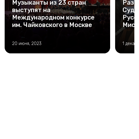
Музыканты из 23 стран
Разв
выступят на
Суда
Международном конкурсе
Русс
им. Чайковского в Москве
Мисс
20 июня, 2023
1 декаб