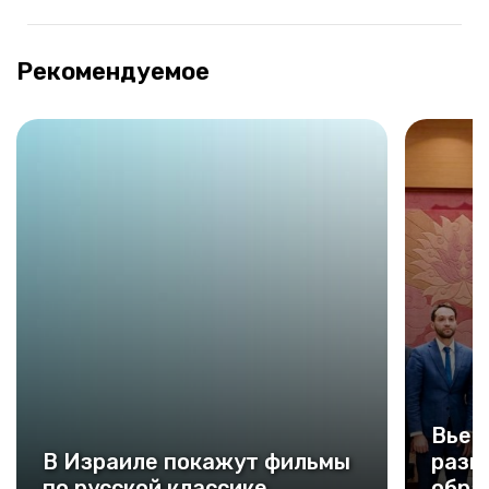
Рекомендуемое
Вьет
В Израиле покажут фильмы
разв
по русской классике
обра