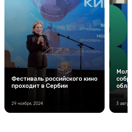
Моло
Фестиваль российского кино
собр
проходит в Сербии
обла
29 ноября, 2024
3 авгус