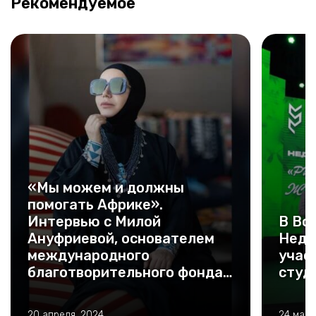
Рекомендуемое
«Мы можем и должны
помогать Африке».
Интервью с Милой
В Во
Ануфриевой, основателем
Неде
международного
учас
благотворительного фонда
студ
Mila for Africa
20 апреля, 2024
24 март