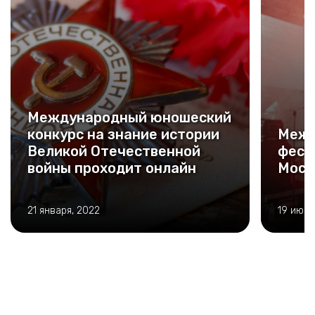
Международный юношеский
конкурс на знание истории
Межд
Великой Отечественной
фест
войны проходит онлайн
Моск
21 января, 2022
19 июня