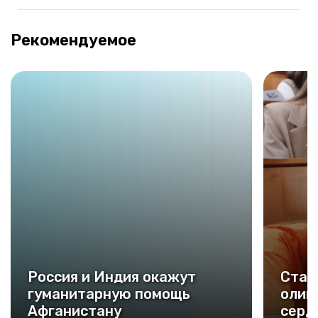
Рекомендуемое
Россия и Индия окажут
Стар
гуманитарную помощь
олим
Афганистану
серд