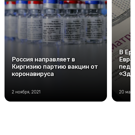
В Ер
Россия направляет в
Евра
Киргизию партию вакцин от
педи
коронавируса
«Здо
2 ноября, 2021
20 мая,