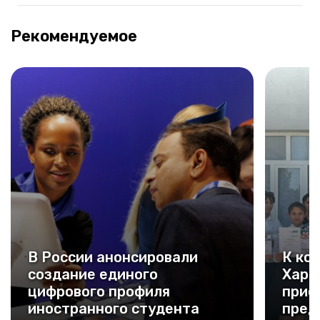
Рекомендуемое
В России анонсировали
К ко
создание единого
Харб
цифрового профиля
прис
иностранного студента
пред