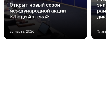
Открыт новый сезон
знан
международной акции
рамк
«Люди Артека»
дикт
25 марта, 2026
15 апре