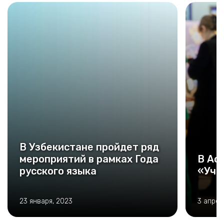
В Узбекистане пройдет ряд
мероприятий в рамках Года
В Ас
русского языка
«Учи
23 января, 2023
3 апрел