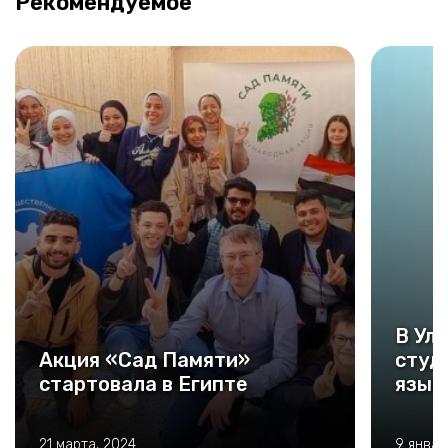
Рекомендуемое
В Ул
Акция «Сад Памяти»
студ
стартовала в Египте
язык
21 марта, 2024
9 январ