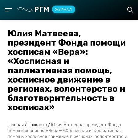
РГМ
ЖУРНАЛ
Юлия Матвеева,
президент Фонда помощи
хосписам «Вера»:
«Хосписная и
паллиативная помощь,
хосписное движение в
регионах, волонтерство и
благотворительность в
хосписах»
Главная
/
Подкасты
/
Юлия Матвеева, президент Фонда
помощи хосписам «Вера»: «Хосписная и паллиативная
помощь, хосписное движение в регионах, волонтерство и