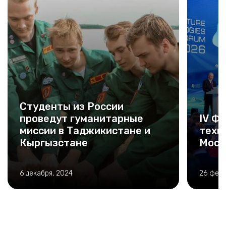
Студенты из России
проведут гуманитарные
IV Ф
миссии в Таджикистане и
техн
Кыргызстане
Моск
6 декабря, 2024
26 февр