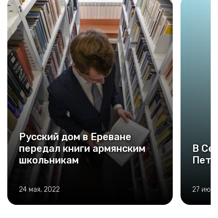
Русский дом в Ереване
передал книги армянским
В Се
школьникам
Петру
24 мая, 2022
27 июня