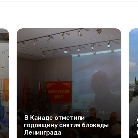
и
В Канаде отметили
ы
годовщину снятия блокады
Ленинграда