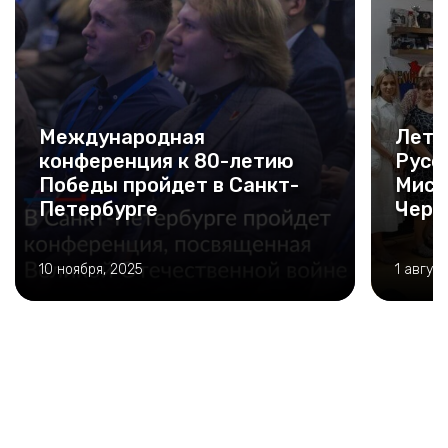
Международная
Летн
конференция к 80-летию
Русс
Победы пройдет в Санкт-
Мисс
Петербурге
Черн
10 ноября, 2025
1 авгус