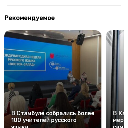
Рекомендуемое
В Стамбуле собрались более
В Ка
100 учителей русского
меро
языка
самм