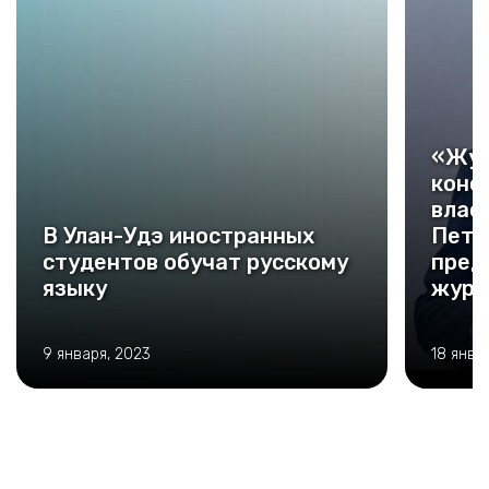
«Жур
конс
влас
В Улан-Удэ иностранных
Пета
студентов обучат русскому
пред
языку
журн
авто
Воев
9 января, 2023
18 янва
объе
полк