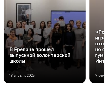
«Рос
игра
отно
В Ереване прошел
но о
выпускной волонтерской
гума
школы
Инте
Тене
депа
19 апреля, 2023
9 сентя
межд
сотр
Росс
Крес