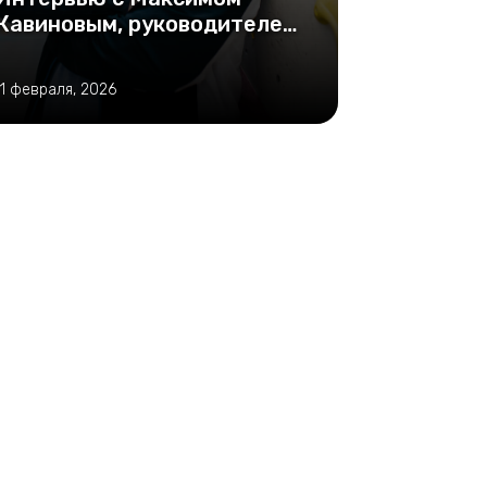
Кавиновым, руководителем
проекта по адаптивному
скалолазанию «Нет
11 февраля, 2026
недосягаемых высот»
(Нижний Новгород)