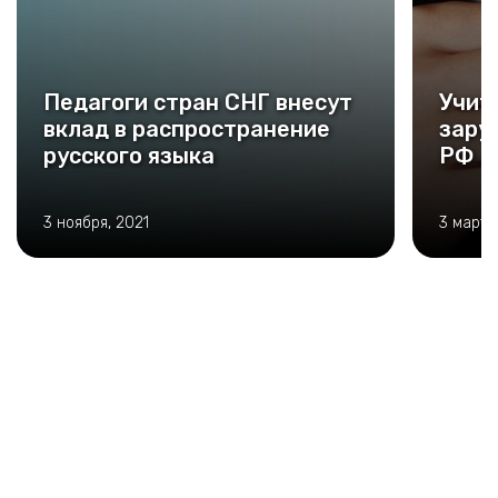
Педагоги стран СНГ внесут
Учит
вклад в распространение
зару
русского языка
РФ
3 ноября, 2021
3 марта