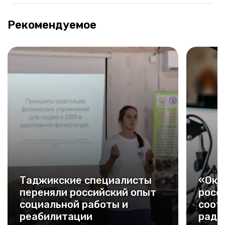
Рекомендуемое
Таджикские специалисты
«Окн
переняли российский опыт
росс
социальной работы и
соот
реабилитации
ради