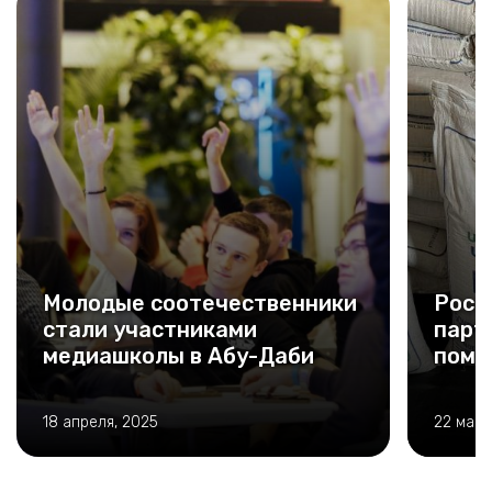
Молодые соотечественники
Росс
стали участниками
парт
медиашколы в Абу-Даби
помо
18 апреля, 2025
22 март