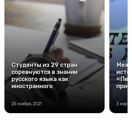
Студенты из 29 стран
Межд
соревнуются в знании
исто
русского языка как
«Пер
иностранного
приё
25 ноября, 2021
3 марта