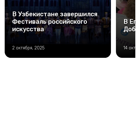
В Узбекистане завершился
Фестиваль российского
В Ег
искусства
Добр
2 октября, 2025
14 октя