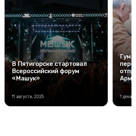
Гума
В Пятигорске стартовал
пере
Всероссийский форум
отпр
«Машук»
Арм
11 августа, 2025
1 декаб