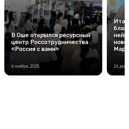
Итал
благ
В Оше открылся ресурсный
нейр
центр Россотрудничества
ново
«Россия с вами»
Мари
6 ноября, 2025
26 дека