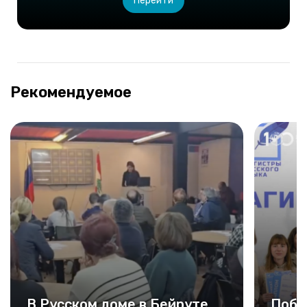
Перейти
Рекомендуемое
В Русском доме в Бейруте
Побе