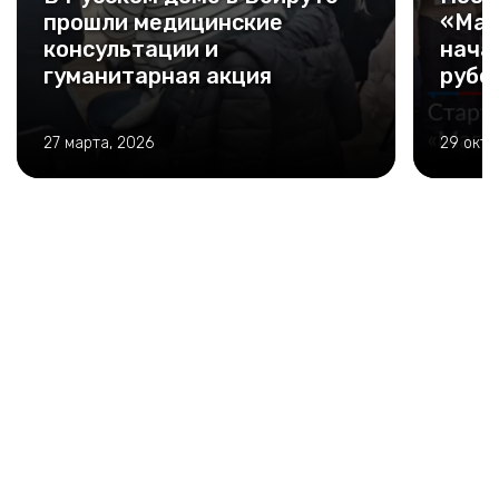
прошли медицинские
«Маг
консультации и
нача
гуманитарная акция
рубе
27 марта, 2026
29 октя