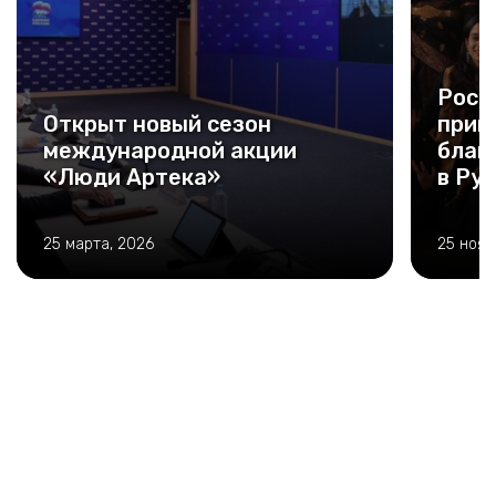
Росс
Открыт новый сезон
прин
международной акции
благ
«Люди Артека»
в Ру
25 марта, 2026
25 нояб