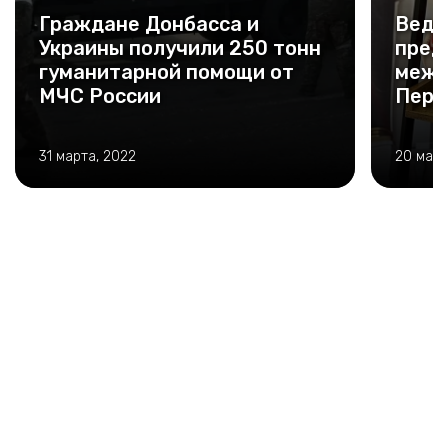
Граждане Донбасса и
Веду
Украины получили 250 тонн
пред
гуманитарной помощи от
межд
МЧС России
Перу
31 марта, 2022
20 мая,