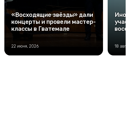
«Восходящие звёзды» дали
Инос
концерты и провели мастер-
учас
классы в Гватемале
восс
22 июня, 2026
18 авгу