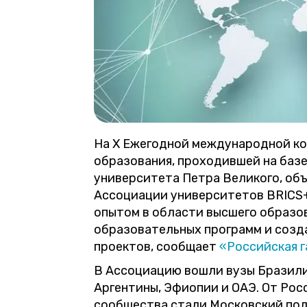
На Х Ежегодной международной ко
образования, проходившей на баз
университета Петра Великого, об
Ассоциации университетов BRICS+
опытом в области высшего образов
образовательных программ и созд
проектов, сообщает
«Российская г
В Ассоциацию вошли вузы Бразили
Аргентины, Эфиопии и ОАЭ. От Рос
сообщества стали Московский пол