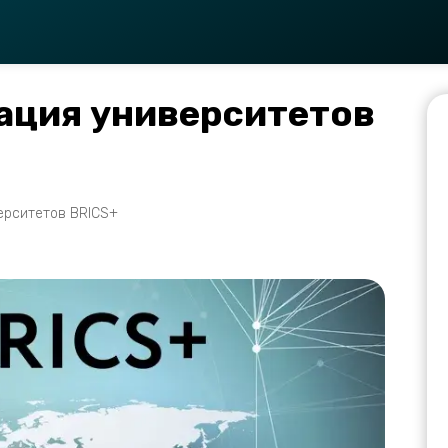
ация университетов
ерситетов BRICS+