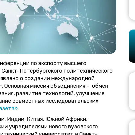
нференции по экспорту высшего
е Санкт-Петербургского политехнического
ъявлено о создании международной
. Основная миссия объединения – обмен
ания, развитие технологий, улучшение
ание совместных исследовательских
азета»
.
и, Индии, Китая, Южной Африки,
сии учредителями нового вузовского
итехнический университет и Санкт-