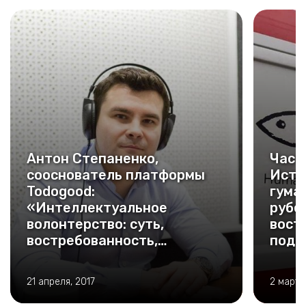
Антон Степаненко,
Часть
сооснователь платформы
Исто
Todogood:
гума
«Интеллектуальное
рубе
волонтерство: суть,
вост
востребованность,
подд
мотивация волонтеров»
в кр
поло
21 апреля, 2017
2 марта
неко