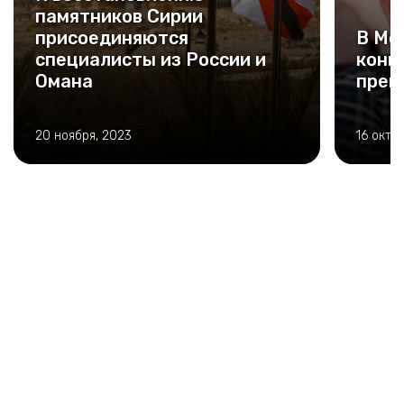
памятников Сирии
присоединяются
В Мо
специалисты из России и
конк
Омана
преп
20 ноября, 2023
16 октя