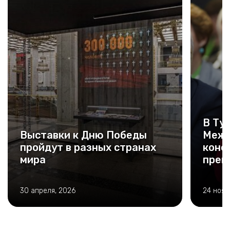
В Ту
Выставки к Дню Победы
Межд
пройдут в разных странах
конф
мира
преп
30 апреля, 2026
24 нояб