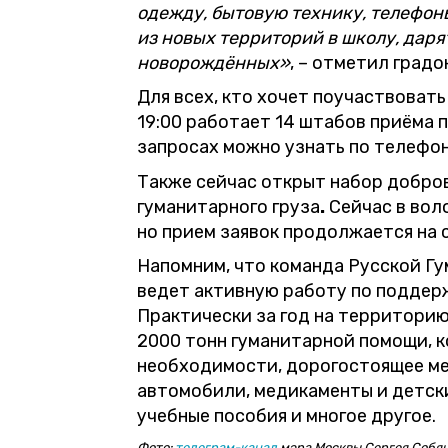
одежду, бытовую технику, телефон
из новых территорий в школу, дар
новорождённых»
, – отметил градо
Для всех, кто хочет поучаствовать
19:00 работает 14 штабов приёма 
запросах можно узнать по телефону
Также сейчас открыт набор добро
гуманитарного груза
.
Сейчас в вол
но прием заявок продолжается на 
Напомним, что команда Русской Гу
ведет активную работу по поддер
Практически за год на территори
2000 тонн гуманитарной помощи, к
необходимости, дорогостоящее м
автомобили, медикаменты и детск
учебные пособия и многое другое.
Фото:
телеграм-канал
мэра Москвы Сергея Собя