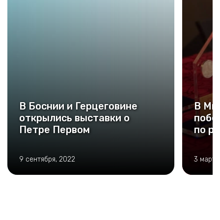
В Боснии и Герцеговине
В Ми
открылись выставки о
побе
Петре Первом
по р
9 сентября, 2022
3 марта