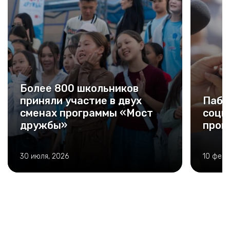
Более 800 школьников
приняли участие в двух
Пабл
сменах программы «Мост
соци
дружбы»
прой
30 июля, 2026
10 февр