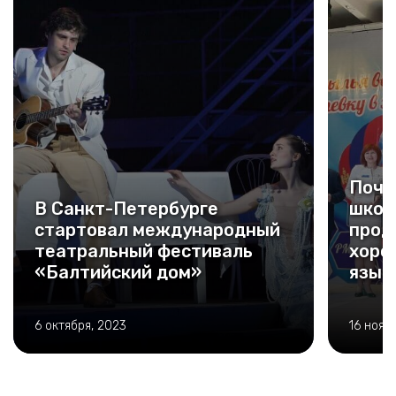
Почт
В Санкт-Петербурге
школ
стартовал международный
прод
театральный фестиваль
хоро
«Балтийский дом»
язык
6 октября, 2023
16 нояб